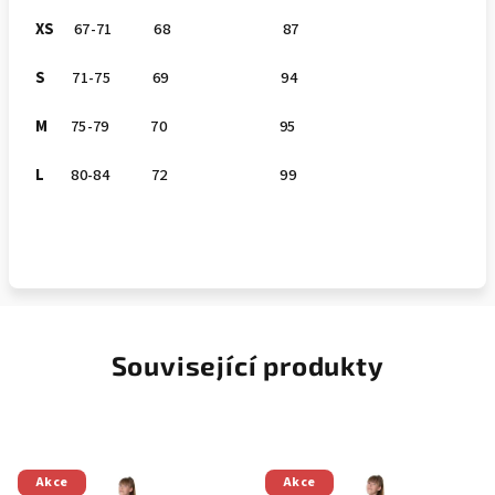
XS
67-71 68 87
S
71-75 69 94
M
75-79 70 95
L
80-84 72 99
Související produkty
Akce
Akce