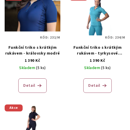
KÓD:
231/M
KÓD:
234/M
Funkční triko s krátkým
Funkční triko s krátkým
rukávem - královsky modré
rukávem - tyrkysové
LIMITOVANÁ EDICE
1 390 Kč
1 390 Kč
Skladem
(5 ks)
Skladem
(5 ks)
Detail
Detail
Akce