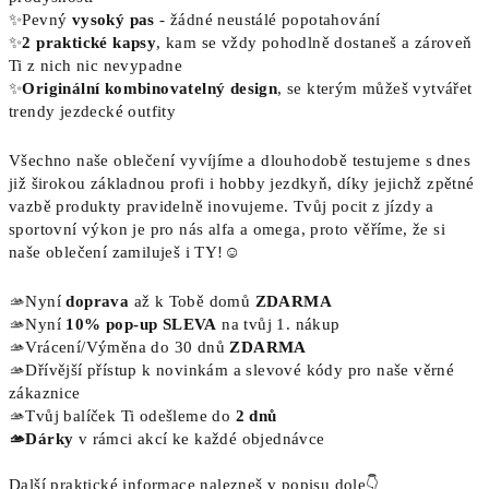
✨Pevný
vysoký pas
- žádné neustálé popotahování
✨
2 praktické kapsy
, kam se vždy pohodlně dostaneš a zároveň
Ti z nich nic nevypadne
✨
Originální kombinovatelný design
, se kterým můžeš vytvářet
trendy jezdecké outfity
Všechno naše oblečení vyvíjíme a dlouhodobě testujeme s dnes
již širokou základnou profi i hobby jezdkyň, díky jejichž zpětné
vazbě produkty pravidelně inovujeme. Tvůj pocit z jízdy a
sportovní výkon je pro nás alfa a omega, proto věříme, že si
naše oblečení zamiluješ i TY!☺️
🫴Nyní
doprava
až k Tobě domů
ZDARMA
🫴Nyní
10% pop-up SLEVA
na tvůj 1. nákup
🫴Vrácení/Výměna do 30 dnů
ZDARMA
🫴Dřívější přístup k novinkám a slevové kódy pro naše věrné
zákaznice
🫴Tvůj balíček Ti odešleme do
2 dnů
🫴Dárky
v rámci akcí ke každé objednávce
Další praktické informace nalezneš v popisu dole👇