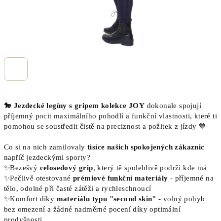
🐎 Jezdecké legíny s gripem kolekce JOY
dokonale spojují
příjemný pocit maximálního pohodlí a funkční vlastnosti, které ti
pomohou se soustředit čistě na preciznost a požitek z jízdy 💙
Co si na nich zamilovaly
tisíce našich spokojených zákaznic
napříč jezdeckými sporty?
✨Bezešvý
celosedový grip
, který tě spolehlivě podrží kde má
✨Pečlivě otestované
prémiové funkční materiály
- příjemné na
tělo, odolné při časté zátěži a rychleschnoucí
✨Komfort díky
materiálu typu "second skin"
- volný pohyb
bez omezení a žádné nadměrné pocení díky optimální
prodyšnosti