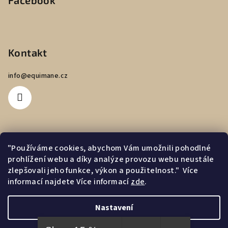
Facebook
Kontakt
info
@
equimane.cz
"Používáme cookies, abychom Vám umožnili pohodlné
Informace pro vás
prohlížení webu a díky analýze provozu webu neustále
zlepšovali jeho funkce, výkon a použitelnost."
Více
Obchodní podmínky
informací najdete
Více informací
zde
.
Podmínky ochrany osobních údajů
Nastavení
Copyright 2026
Equimane
. Všechna práva vyhrazena.
Upravit