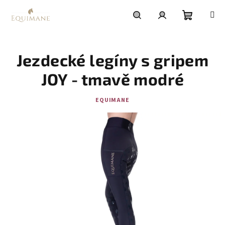
Přejít
na
obsah
Nákupní
Hledat
Přihlášení
Jezdecké legíny s gripem
košík
JOY - tmavě modré
EQUIMANE