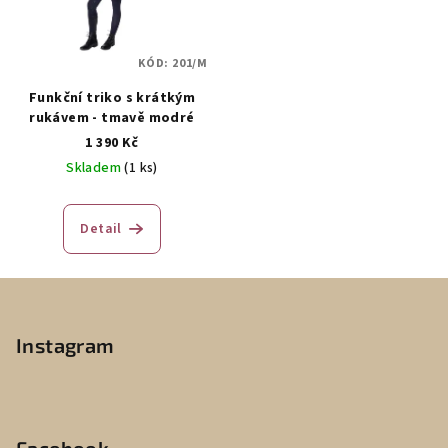
KÓD:
201/M
Funkční triko s krátkým
rukávem - tmavě modré
1 390 Kč
Skladem
(1 ks)
Detail
Z
á
p
Instagram
a
t
í