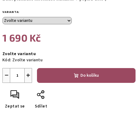
VARIANTA:
1 690 Kč
Měrná
Zvolte variantu
cena:
Kód:
Zvolte variantu
−
+
Do košíku
Zeptat se
Sdílet