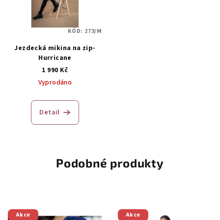
KÓD:
273/M
Jezdecká mikina na zip-
Hurricane
1 990 Kč
Vyprodáno
Detail
Podobné produkty
Akce
Akce